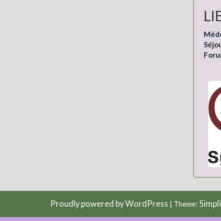
LI
Méde
Séjou
Foru
Proudly powered by WordPress
Simpl
|
Theme: